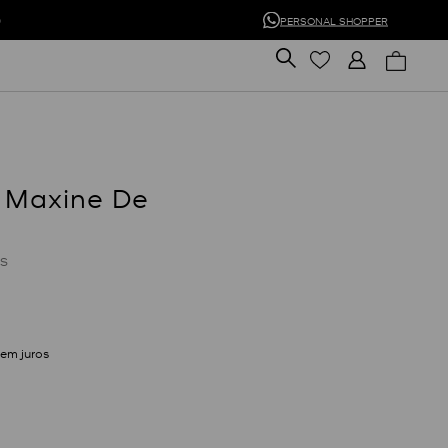
0
PERSONAL SHOPPER
 Maxine De
S
em juros