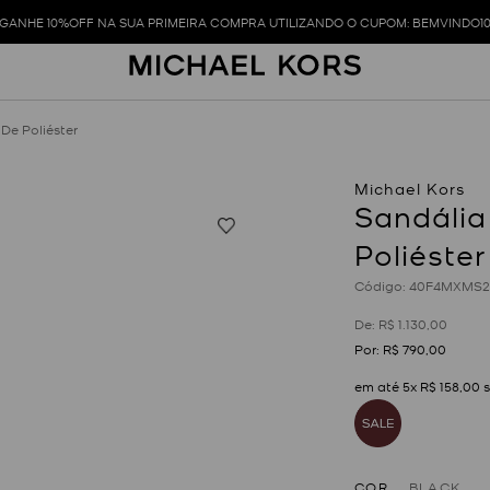
GANHE 10%OFF NA SUA PRIMEIRA COMPRA UTILIZANDO O CUPOM: BEMVINDO1
De Poliéster
Sandália
Poliéster
:
40F4MXMS2
R$
1
.
130
,
00
R$
790
,
00
em até
5
x
R$
158
,
00
s
COR
BLACK