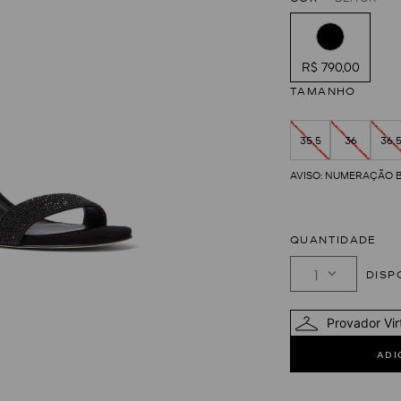
R$ 790,00
TAMANHO
35,5
36
36,
QUANTIDADE
1
Provador Vir