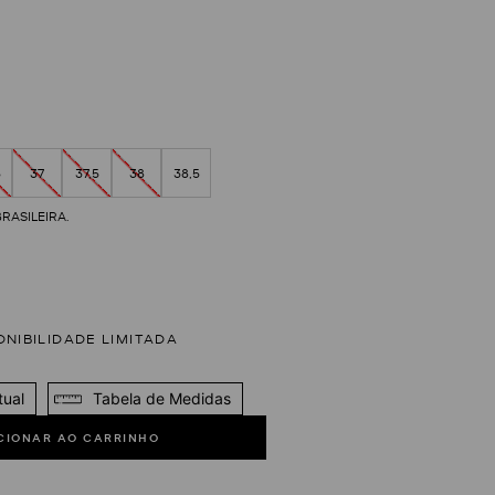
5
37
37,5
38
38,5
tual
Tabela de Medidas