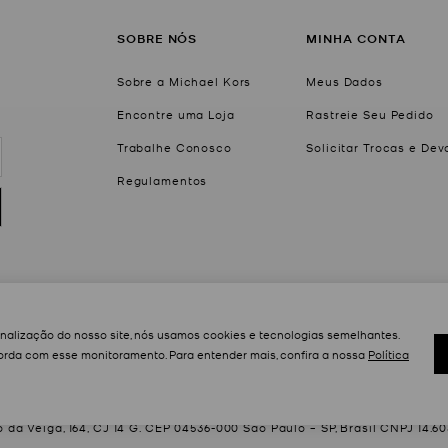
SOBRE NÓS
MINHA CONTA
Sobre a Michael Kors
Meus Dados
Encontre uma Loja
Rastreie Seu Pedido
Trabalhe Conosco
Solicitar Trocas e De
Regulamentos
onalização do nosso site, nós usamos cookies e tecnologias semelhantes.
rda com esse monitoramento. Para entender mais, confira a nossa
Política
Newluxe Group Comércio e Importação Ltda.
da Veiga, 164, CJ 14 G. CEP 04536-000 São Paulo – SP, Brasil CNPJ 14.6