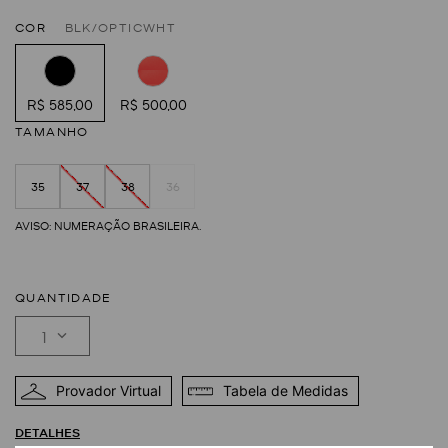
COR
BLK/OPTICWHT
R$ 585,00
R$ 500,00
TAMANHO
35
37
38
36
QUANTIDADE
1
Provador Virtual
Tabela de Medidas
DETALHES