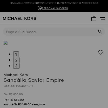
10% NA SUA PRIMEIRA COMPRA. UTILIZE O CUPOM BEMVINDO10. *EXCETO SALE
PERSONAL SHOPPER
Faça a Sua Busca
1
2
3
Sandália Saylor Empire
:
40S4SYFS1Y
R$
835
,
00
R$
585
,
00
em até
3
x
R$
195
,
00
sem juros