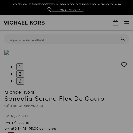
10% NA SUA PRIMEIRA COMPRA. UTILIZE O CUPOM BEMVINDO10. *EXCETO SALE
PERSONAL SHOPPER
Faça a Sua Busca
1
2
3
Sandália Serena Flex De Couro
:
40S5SEMS1M
R$
835
,
00
R$
585
,
00
em até
3
x
R$
195
,
00
sem juros