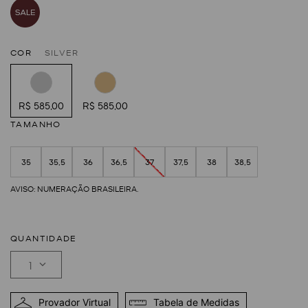
COR
SILVER
R$ 585,00
R$ 585,00
TAMANHO
35
35,5
36
36,5
37
37,5
38
38,5
QUANTIDADE
1
Provador Virtual
Tabela de Medidas