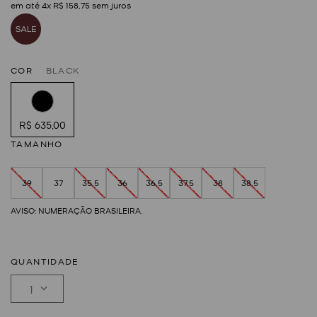
em até
4
x
R$
158
,
75
sem juros
COR
BLACK
R$ 635,00
TAMANHO
39
37
35,5
36
36,5
37,5
38
38,5
QUANTIDADE
1