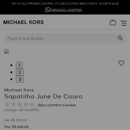
10% NA SUA PRIMEIRA COMPRA. UTILIZE O CUPOM BEMVINDO10. *EXCETO SALE
PERSONAL SHOPPER
Faça a Sua Busca
1
2
3
Sapatilha June De Couro
Seja o primeiro a avaliar
:
40T4JUFP1L
R$
910
,
00
R$
635
,
00