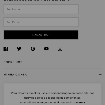
CADASTRAR
SOBRE NÓS
MINHA CONTA
Sobre a Michael Kors
Encontre uma Loja
SERVIÇO AO CLIENTE
Meus Dados
Trabalhe Conosco
Para Garantir o melhor uso e a personalização do nosso site, nós
Rastreie Seu Pedido
usamos cookies e tecnologias semelhantes.
MAPA DO SITE
Regulamentos
Contato
Ao continuar navegando, você concorda com esse
Trocas e Devoluções