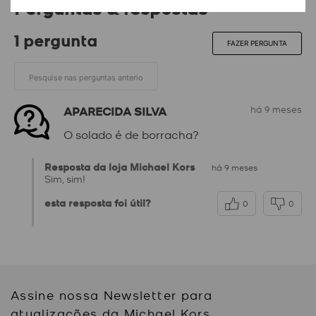
Perguntas & respostas
1 pergunta
FAZER PERGUNTA
APARECIDA SILVA
há 9 meses
O solado é de borracha?
Resposta da loja Michael Kors
há 9 meses
Sim, sim!
esta resposta foi útil?
0
0
Assine nossa Newsletter para
atualizações da Michael Kors