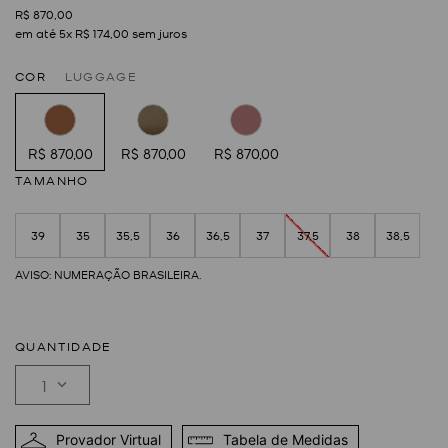
R$
870
,
00
em até
5
x
R$
174
,
00
sem juros
COR
LUGGAGE
R$ 870,00
R$ 870,00
R$ 870,00
TAMANHO
39
35
35,5
36
36,5
37
37,5
38
38,5
QUANTIDADE
1
Provador Virtual
Tabela de Medidas