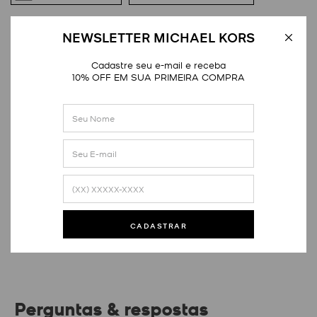
DETALHES
NEWSLETTER MICHAEL KORS
Cadastre seu e-mail e receba
10% OFF EM SUA PRIMEIRA COMPRA
Avaliações
Este produto ainda não tem avaliações
SEJA O PRIMEIRO A AVALIAR
CADASTRAR
Perguntas & respostas