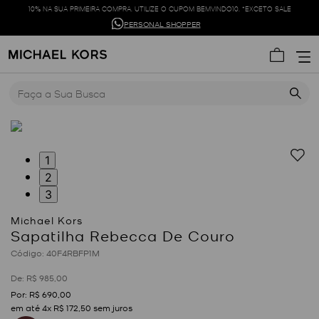
10% NA SUA PRIMEIRA COMPRA. UTILIZE O CUPOM BEMVINDO10. *EXCETO SALE
PERSONAL SHOPPER
Faça a Sua Busca
1
2
3
Sapatilha Rebecca De Couro
:
40F4RBFP1M
R$
985
,
00
R$
690
,
00
em até
4
x
R$
172
,
50
sem juros