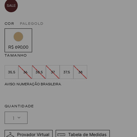
COR
PALEGOLD
R$ 690,00
TAMANHO
35,5
36
38,5
37
37,5
38
QUANTIDADE
1
Provador Virtual
Tabela de Medidas