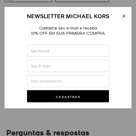
DETALHES
NEWSLETTER MICHAEL KORS
Cadastre seu e-mail e receba
10% OFF EM SUA PRIMEIRA COMPRA
Avaliações
Este produto ainda não tem avaliações
SEJA O PRIMEIRO A AVALIAR
CADASTRAR
Perguntas & respostas