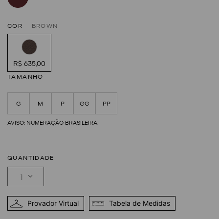
COR
BROWN
R$ 635,00
TAMANHO
G
M
P
GG
PP
QUANTIDADE
1
Provador Virtual
Tabela de Medidas