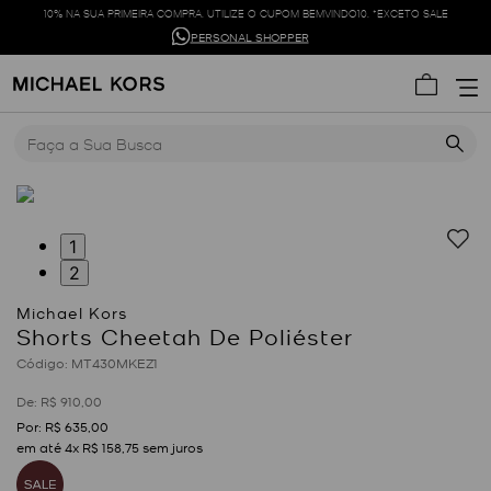
10% NA SUA PRIMEIRA COMPRA. UTILIZE O CUPOM BEMVINDO10. *EXCETO SALE
PERSONAL SHOPPER
Faça a Sua Busca
1
2
Shorts Cheetah De Poliéster
:
MT430MKEZ1
R$
910
,
00
R$
635
,
00
em até
4
x
R$
158
,
75
sem juros