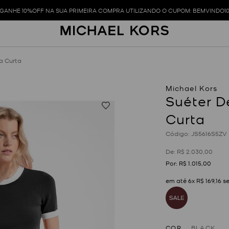
GANHE 10%OFF NA SUA PRIMEIRA COMPRA UTILIZANDO O CUPOM: BEMVINDO1
a Curta
Suéter 
Curta
:
JS5616S5ZV
R$
2
.
030
,
00
R$
1
.
015
,
00
em até
6
x
R$
169
,
16
se
COR
BLACK