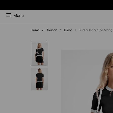
Menu
Roupas
Tricôs
Suéter De Malha Mang