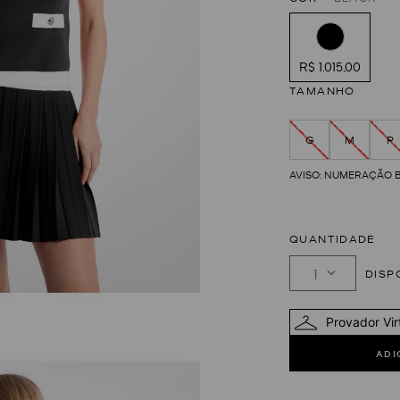
R$ 1.015,00
TAMANHO
G
M
P
QUANTIDADE
1
Provador Vir