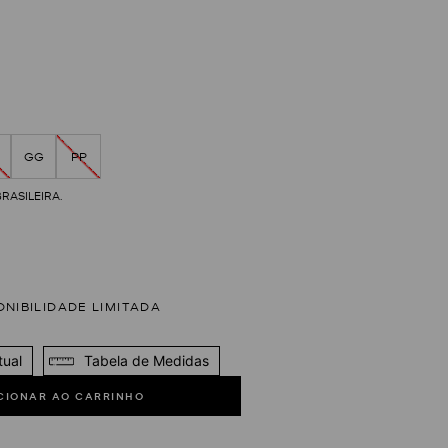
GG
PP
tual
Tabela de Medidas