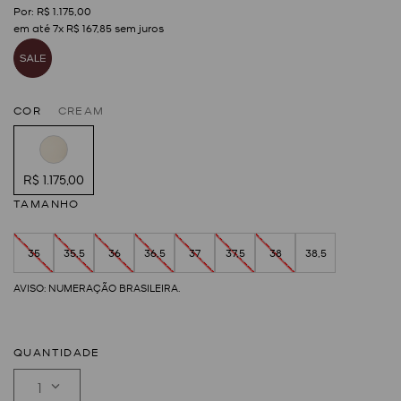
R$
1
.
175
,
00
em até
7
x
R$
167
,
85
sem juros
COR
CREAM
R$ 1.175,00
TAMANHO
35
35,5
36
36,5
37
37,5
38
38,5
QUANTIDADE
1