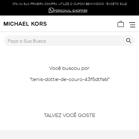
10% NA SUA PRIMEIRA COMPRA. UTILIZE O CUPOM BEMVINDO10. *EXCETO SALE
PERSONAL SHOPPER
Faça a Sua Busca
Você buscou por:
tenis-dottie-de-couro-43f5dtfs6l
TALVEZ VOCÊ GOSTE