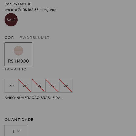
R$
1
.
140
,
00
em até
7
x
R$
162
,
85
sem juros
COR
PWDRBLUMLT
R$ 1.140,00
TAMANHO
39
35
36
37
38
QUANTIDADE
1