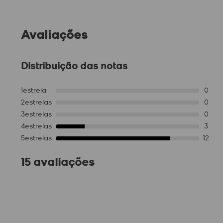
Avaliações
Distribuição das notas
1
estrela
0
2
estrelas
0
3
estrelas
0
4
estrelas
3
5
estrelas
12
15 avaliações