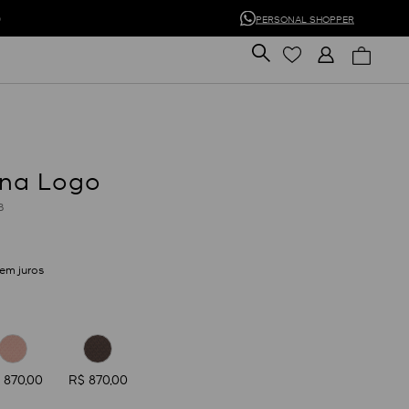
0
PERSONAL SHOPPER
ina Logo
B
em juros
 870,00
R$ 870,00