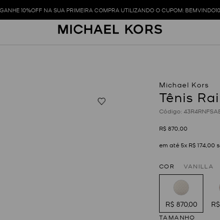
GANHE 10%OFF NA SUA PRIMEIRA COMPRA UTILIZANDO O CUPOM: BEMVINDO1
Tênis Ra
:
43R4RNFSA
R$
870
,
00
em até
5
x
R$
174
,
00
s
COR
VANILLA
R$ 870,00
R$
TAMANHO