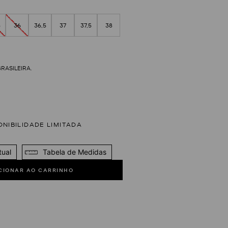
5
36
36,5
37
37,5
38
tual
Tabela de Medidas