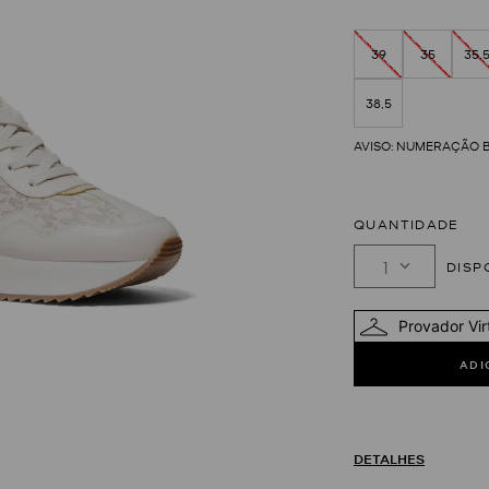
39
35
35,
38,5
QUANTIDADE
1
Provador Vir
DETALHES