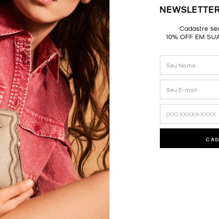
NEWSLETTER
DETALHES
Cadastre seu
10% OFF EM SU
Nota média
CA
5.0
1
avaliação
100% dos avaliadores recomendam o produto