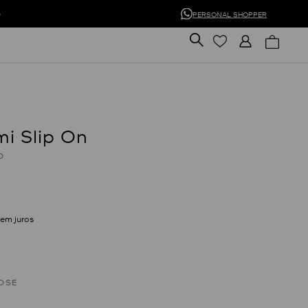
0
PERSONAL SHOPPER
mi Slip On
D
em juros
OSE