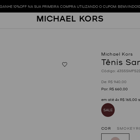
GANHE 10%OFF NA SUA PRIMEIRA COMPRA UTILIZANDO O CUPOM: BEMVINDO1
Tênis Sa
:
43S5SMFS2
R$
940
,
00
R$
660
,
00
em até
4
x
R$
165
,
00
s
COR
SMOKEYR