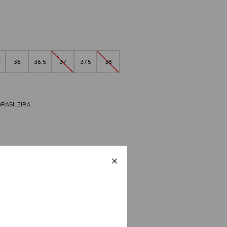
5
36
36,5
37
37,5
38
tual
Tabela de Medidas