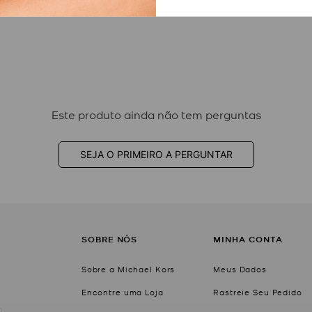
Este produto ainda não tem perguntas
SEJA O PRIMEIRO A PERGUNTAR
SOBRE NÓS
MINHA CONTA
Sobre a Michael Kors
Meus Dados
Encontre uma Loja
Rastreie Seu Pedido