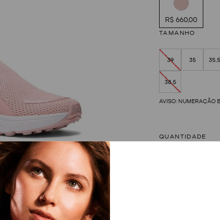
R$ 660,00
TAMANHO
39
35
35,
38,5
QUANTIDADE
1
Provador Vir