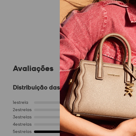
Avaliações
Distribuição das notas
1
estrela
0
2
estrelas
0
3
estrelas
0
4
estrelas
0
5
estrelas
1