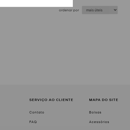
ordenar por
SERVIÇO AO CLIENTE
MAPA DO SITE
Contato
Bolsas
FAQ
Acessórios