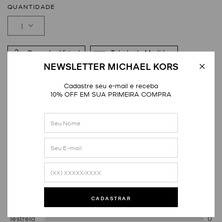
QUANTIDADE
1
Provador Virtual
Tabela de Medidas
NEWSLETTER MICHAEL KORS
DETALHES
Cadastre seu e-mail e receba
10% OFF EM SUA PRIMEIRA COMPRA
Avaliações
Distribuição das notas
CADASTRAR
1
estrela
0