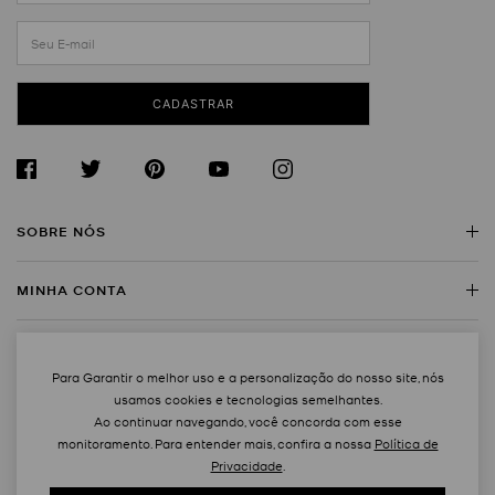
CADASTRAR
SOBRE NÓS
MINHA CONTA
Sobre a Michael Kors
Encontre uma Loja
SERVIÇO AO CLIENTE
Meus Dados
Trabalhe Conosco
Para Garantir o melhor uso e a personalização do nosso site, nós
Rastreie Seu Pedido
usamos cookies e tecnologias semelhantes.
MAPA DO SITE
Regulamentos
Contato
Ao continuar navegando, você concorda com esse
Trocas e Devoluções
monitoramento. Para entender mais, confira a nossa
Política de
FAQ
Privacidade
.
Bolsas
Created by
Powered by
Política de Entrega