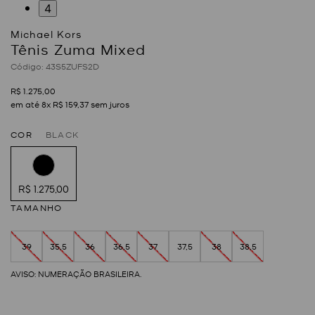
4
Tênis Zuma Mixed
:
43S5ZUFS2D
R$
1
.
275
,
00
em até
8
x
R$
159
,
37
sem juros
COR
BLACK
R$ 1.275,00
TAMANHO
39
35,5
36
36,5
37
37,5
38
38,5