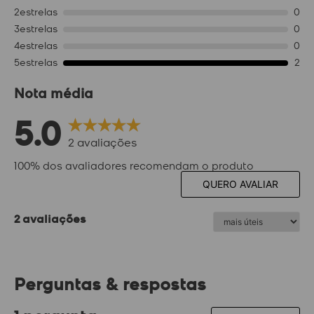
2
estrelas
0
3
estrelas
0
4
estrelas
0
5
estrelas
2
Nota média
5.0
2
avaliações
100% dos avaliadores recomendam o produto
QUERO AVALIAR
2 avaliações
Perguntas & respostas