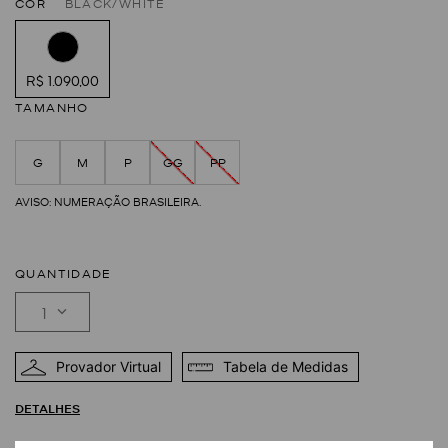
COR
BLACK/WHITE
R$ 1.090,00
TAMANHO
G
M
P
GG
PP
QUANTIDADE
1
Provador Virtual
Tabela de Medidas
DETALHES