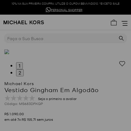
10% NA SUA PRIMEIRA COMPRA. UTILIZE O CUPOM BEMVINDO10. *EXCETO SALE
PERSONAL SHOPPER
Faça a Sua Busca
1
2
Vestido Gingham Em Algodão
Seja o primeiro a avaliar
:
MS683DFKQP
R$
1
.
090
,
00
em até
7
x
R$
155
,
71
sem juros