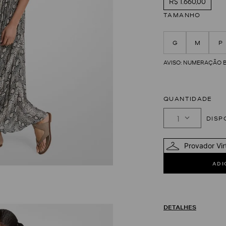
R$ 1.660,00
TAMANHO
G
M
P
QUANTIDADE
1
Provador Vir
DETALHES