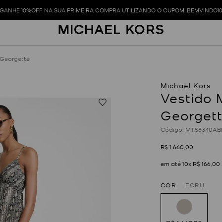
GANHE 10%OFF NA SUA PRIMEIRA COMPRA UTILIZANDO O CUPOM: BEMVINDO1
 Georgette
Vestido 
Georget
:
MT58340AB
R$
1
.
660
,
00
em até
10
x
R$
166
,
00
COR
ECRU