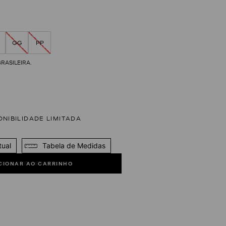
GG
PP
tual
Tabela de Medidas