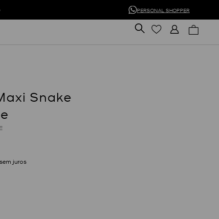
0
PERSONAL SHOPPER
Maxi Snake
te
E
sem juros