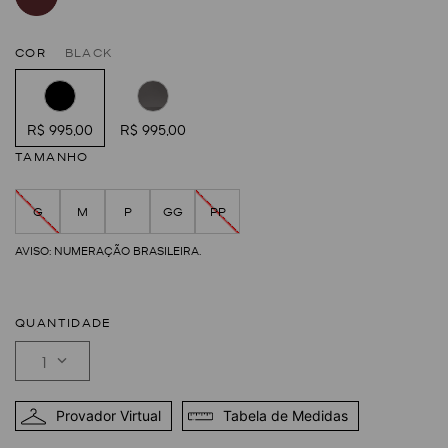
COR
BLACK
R$ 995,00
R$ 995,00
TAMANHO
G
M
P
GG
PP
QUANTIDADE
1
Provador Virtual
Tabela de Medidas