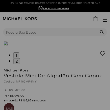
10% NA SUA PRIMEIRA COMPRA. UTILIZE O CUPOM BEMVINDO10. *EXCETO SALE
PERSONAL SHOPPER
Faça a Sua Busca
1
2
Vestido Mini De Algodão Com Capuz
:
MF482MR4MY
R$
1
.
420
,
00
R$
995
,
00
em até
6
x
R$
165
,
83
sem juros